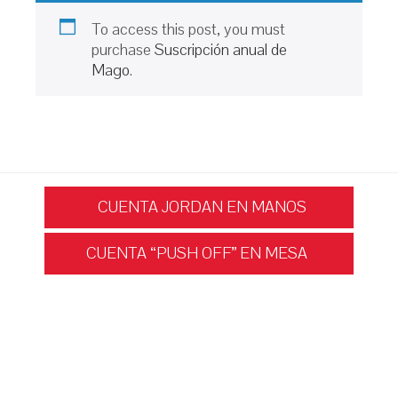
To access this post, you must
purchase
Suscripción anual de
Mago
.
Navegación
CUENTA JORDAN EN MANOS
CUENTA “PUSH OFF” EN MESA
de
entradas