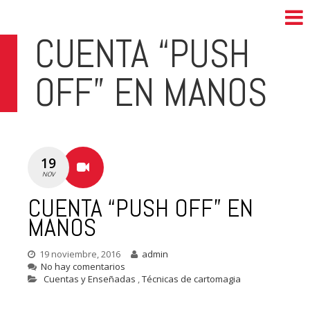
CUENTA “PUSH
OFF” EN MANOS
19
NOV
CUENTA “PUSH OFF” EN
MANOS
19 noviembre, 2016
admin
No hay comentarios
Cuentas y Enseñadas
,
Técnicas de cartomagia