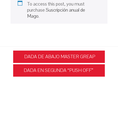
To access this post, you must
purchase
Suscripción anual de
Mago
.
Navegación
DADA DE ABAJO MASTER GREAP
DADA EN SEGUNDA “PUSH OFF”
de
entradas