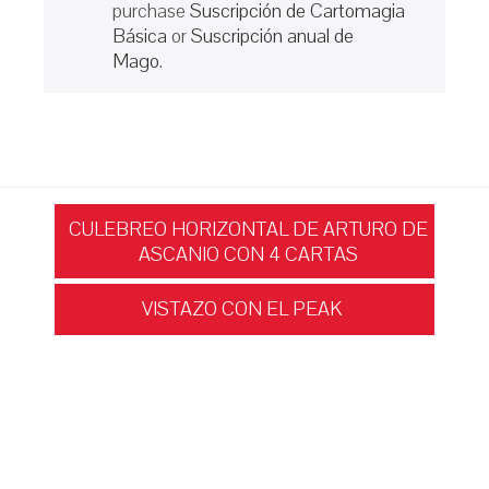
purchase
Suscripción de Cartomagia
Básica
or
Suscripción anual de
Mago
.
Navegación
CULEBREO HORIZONTAL DE ARTURO DE
ASCANIO CON 4 CARTAS
de
VISTAZO CON EL PEAK
entradas