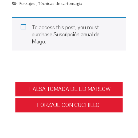
Forzajes
,
Técnicas de cartomagia
To access this post, you must
purchase
Suscripción anual de
Mago
.
Navegación
FALSA TOMADA DE ED MARLOW
FORZAJE CON CUCHILLO
de
entradas