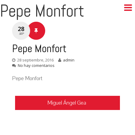
Pepe Monfort
28
SEP
Pepe Monfort
28 septiembre, 2016
admin
No hay comentarios
Pepe Monfort
Navegación
Miguel Ángel Gea
de