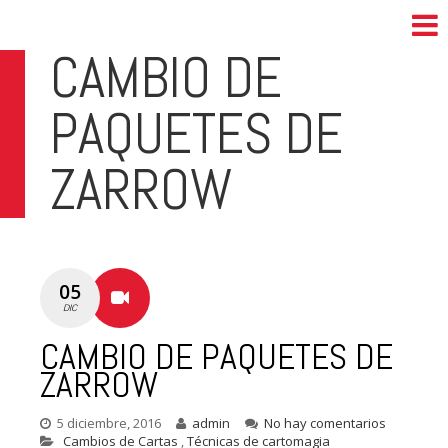
CAMBIO DE
PAQUETES DE
ZARROW
05
DIC
CAMBIO DE PAQUETES DE
ZARROW
5 diciembre, 2016
admin
No hay comentarios
Cambios de Cartas
,
Técnicas de cartomagia