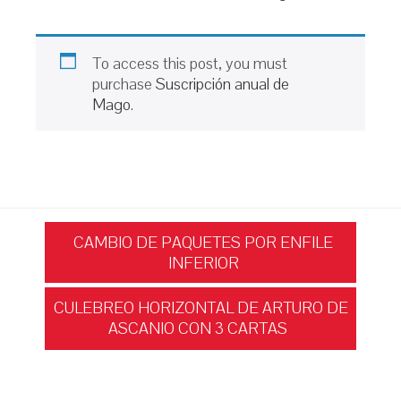
To access this post, you must
purchase
Suscripción anual de
Mago
.
Navegación
CAMBIO DE PAQUETES POR ENFILE
INFERIOR
de
CULEBREO HORIZONTAL DE ARTURO DE
ASCANIO CON 3 CARTAS
entradas