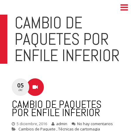
CAMBIO DE
PAQUETES POR
ENFILE INFERIOR
05
DIC
CAMBIO DE PAQUETES
POR ENFILE INFERIOR
5 diciembre, 2016
admin
No hay comentarios
Cambios de Paquete
,
Técnicas de cartomagia