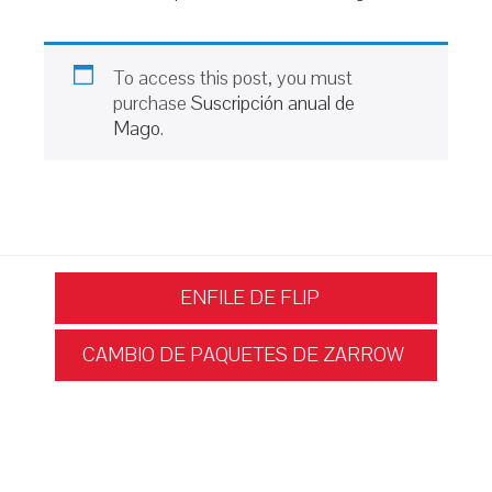
To access this post, you must
purchase
Suscripción anual de
Mago
.
Navegación
ENFILE DE FLIP
CAMBIO DE PAQUETES DE ZARROW
de
entradas