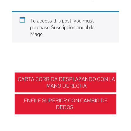
To access this post, you must
purchase
Suscripción anual de
Mago
.
Navegación
CARTA CORRIDA DESPLAZANDO CON LA
MANO DERECHA
de
ENFILE SUPERIOR CON CAMBIO DE
DEDOS
entradas